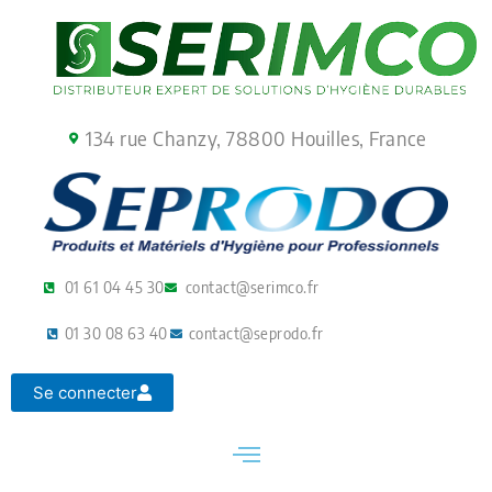
Aller
au
contenu
134 rue Chanzy, 78800 Houilles, France
01 61 04 45 30
contact@serimco.fr
01 30 08 63 40
contact@seprodo.fr
Se connecter