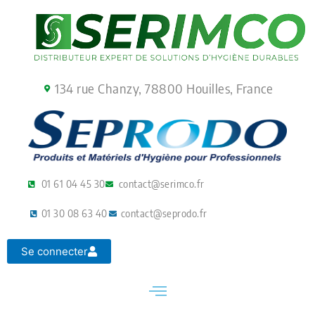
Aller
au
contenu
134 rue Chanzy, 78800 Houilles, France
01 61 04 45 30
contact@serimco.fr
01 30 08 63 40
contact@seprodo.fr
Se connecter