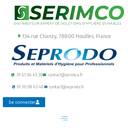
Aller
au
contenu
134 rue Chanzy, 78800 Houilles, France
01 61 04 45 30
contact@serimco.fr
01 30 08 63 40
contact@seprodo.fr
Se connecter