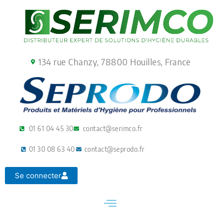
Aller
au
contenu
134 rue Chanzy, 78800 Houilles, France
01 61 04 45 30
contact@serimco.fr
01 30 08 63 40
contact@seprodo.fr
Se connecter