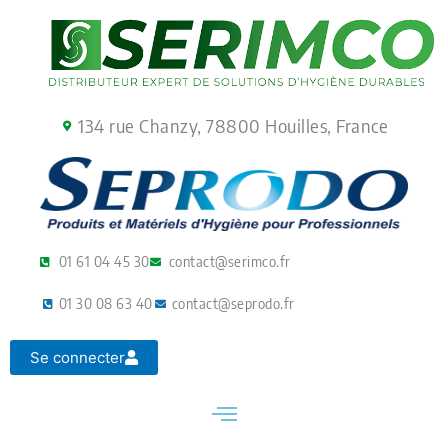
Aller
au
contenu
134 rue Chanzy, 78800 Houilles, France
01 61 04 45 30
contact@serimco.fr
01 30 08 63 40
contact@seprodo.fr
Se connecter