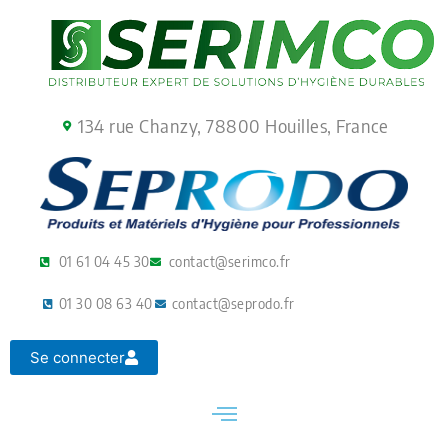
Aller
au
contenu
134 rue Chanzy, 78800 Houilles, France
01 61 04 45 30
contact@serimco.fr
01 30 08 63 40
contact@seprodo.fr
Se connecter