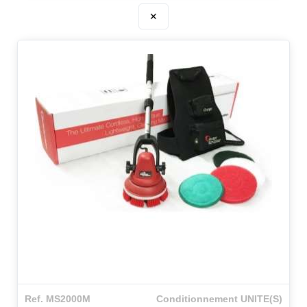
✕
Ref. MS2000M
Conditionnement UNITE(S)