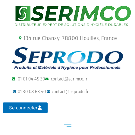
Aller
au
contenu
134 rue Chanzy, 78800 Houilles, France
01 61 04 45 30
contact@serimco.fr
01 30 08 63 40
contact@seprodo.fr
Se connecter