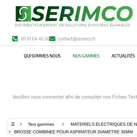
Aller
au
contenu
01 61 04 45 30
contact@serimco.fr
QUI SOMMES NOUS
NOS GAMMES
ACTUALITÉS
Veuillez vous connecter afin de consulter nos Fiches Te
☰
Nos gammes
MATERIELS ELECTRIQUES DE 
BROSSE COMBINEE POUR ASPIRATEUR DIAMETRE 36MM