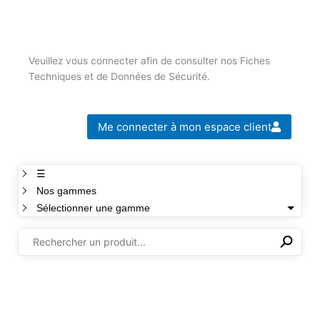
Veuillez vous connecter afin de consulter nos Fiches
Techniques et de Données de Sécurité.
Me connecter à mon espace client
☰
Nos gammes
Sélectionner une gamme
⚲
✕
Il n'y a aucun produit dans cette sélection