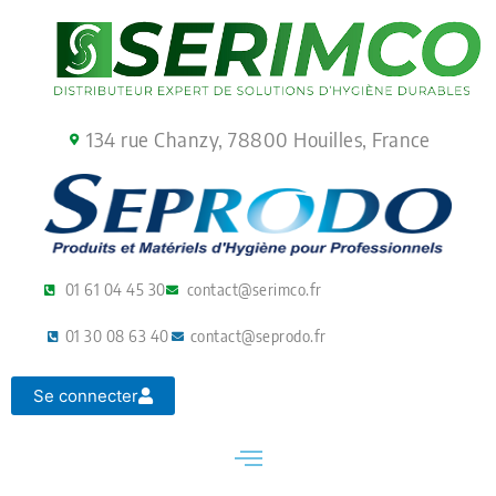
Aller
au
contenu
134 rue Chanzy, 78800 Houilles, France
01 61 04 45 30
contact@serimco.fr
01 30 08 63 40
contact@seprodo.fr
Se connecter