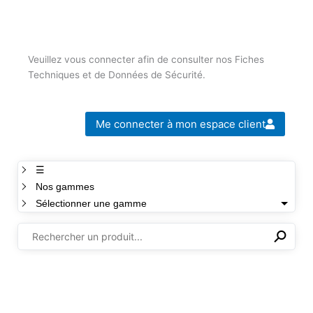
Veuillez vous connecter afin de consulter nos Fiches
Techniques et de Données de Sécurité.
Me connecter à mon espace client
☰
Nos gammes
Sélectionner une gamme
⚲
✕
Il n'y a aucun produit dans cette sélection