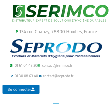
Aller
au
contenu
134 rue Chanzy, 78800 Houilles, France
01 61 04 45 30
contact@serimco.fr
01 30 08 63 40
contact@seprodo.fr
Se connecter