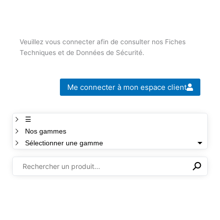
Veuillez vous connecter afin de consulter nos Fiches
Techniques et de Données de Sécurité.
Me connecter à mon espace client
☰
Nos gammes
Sélectionner une gamme
⚲
✕
Il n'y a aucun produit dans cette sélection