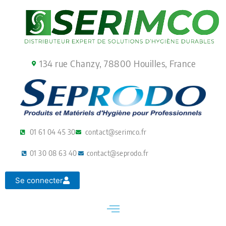
Aller
au
contenu
134 rue Chanzy, 78800 Houilles, France
01 61 04 45 30
contact@serimco.fr
01 30 08 63 40
contact@seprodo.fr
Se connecter