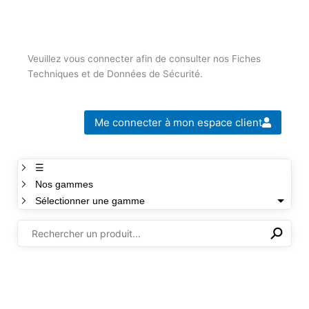
Veuillez vous connecter afin de consulter nos Fiches
Techniques et de Données de Sécurité.
Me connecter à mon espace client
☰
Nos gammes
Sélectionner une gamme
⚲
✕
Il n'y a aucun produit dans cette sélection