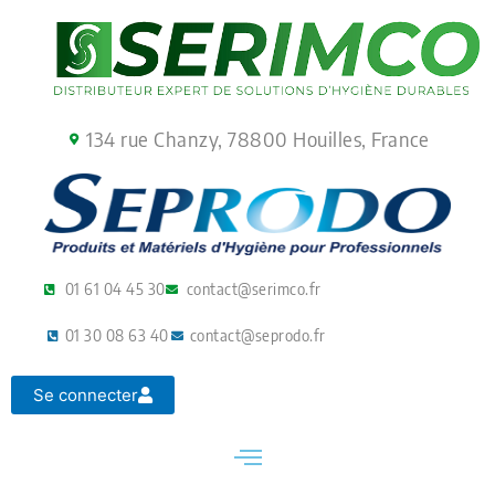
Aller
au
contenu
134 rue Chanzy, 78800 Houilles, France
01 61 04 45 30
contact@serimco.fr
01 30 08 63 40
contact@seprodo.fr
Se connecter