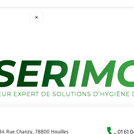
✕
01 61 0
34 Rue Chanzy, 78800 Houilles