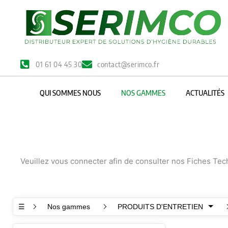
Aller
au
contenu
01 61 04 45 30
contact@serimco.fr
QUI SOMMES NOUS
NOS GAMMES
ACTUALITÉS
Veuillez vous connecter afin de consulter nos Fiches Te
☰
Nos gammes
PRODUITS D'ENTRETIEN