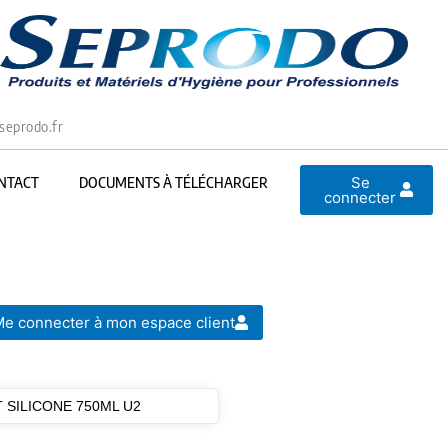
seprodo.fr
Se
NTACT
DOCUMENTS À TÉLÉCHARGER
connecter
e connecter à mon espace client
SILICONE 750ML U2