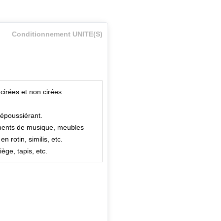
Conditionnement UNITE(S)
 cirées et non cirées
dépoussiérant.
ruments de musique, meubles
n rotin, similis, etc.
ège, tapis, etc.