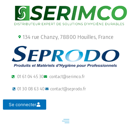
Aller
au
contenu
134 rue Chanzy, 78800 Houilles, France
01 61 04 45 30
contact@serimco.fr
01 30 08 63 40
contact@seprodo.fr
Se connecter