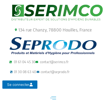
Aller
au
contenu
134 rue Chanzy, 78800 Houilles, France
01 61 04 45 30
contact@serimco.fr
01 30 08 63 40
contact@seprodo.fr
Se connecter