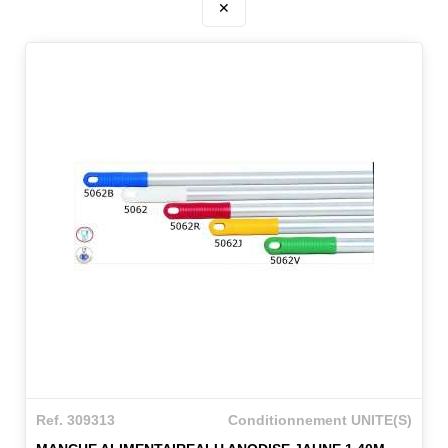
✕
Ref. 309313
Conditionnement UNITE(S)