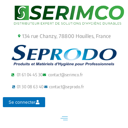
Aller
au
contenu
134 rue Chanzy, 78800 Houilles, France
01 61 04 45 30
contact@serimco.fr
01 30 08 63 40
contact@seprodo.fr
Se connecter