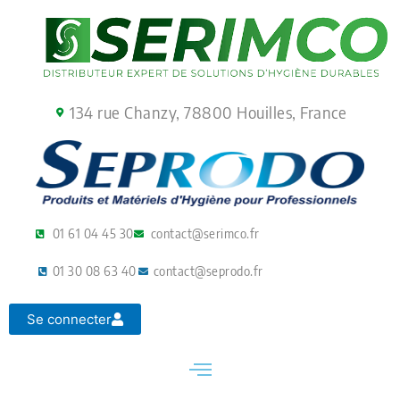
Aller
au
contenu
134 rue Chanzy, 78800 Houilles, France
01 61 04 45 30
contact@serimco.fr
01 30 08 63 40
contact@seprodo.fr
Se connecter