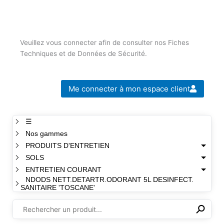
Veuillez vous connecter afin de consulter nos Fiches
Techniques et de Données de Sécurité.
Me connecter à mon espace client
☰
Nos gammes
PRODUITS D'ENTRETIEN
SOLS
ENTRETIEN COURANT
NDODS NETT.DETARTR.ODORANT 5L DESINFECT.
SANITAIRE 'TOSCANE'
⚲
✕