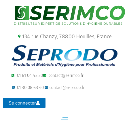
Aller
au
contenu
134 rue Chanzy, 78800 Houilles, France
01 61 04 45 30
contact@serimco.fr
01 30 08 63 40
contact@seprodo.fr
Se connecter