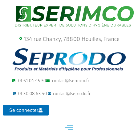
Aller
au
contenu
134 rue Chanzy, 78800 Houilles, France
01 61 04 45 30
contact@serimco.fr
01 30 08 63 40
contact@seprodo.fr
Se connecter