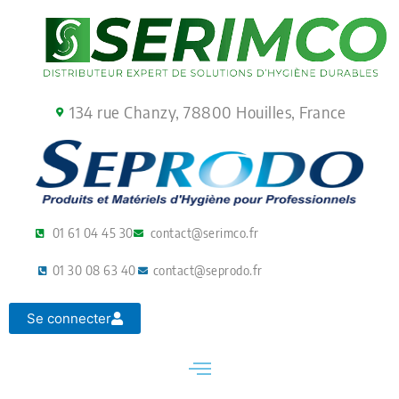
Aller
au
contenu
134 rue Chanzy, 78800 Houilles, France
01 61 04 45 30
contact@serimco.fr
01 30 08 63 40
contact@seprodo.fr
Se connecter