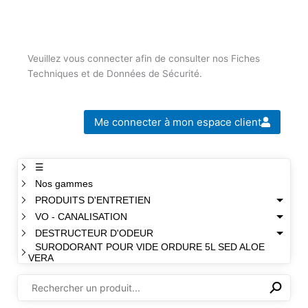
Veuillez vous connecter afin de consulter nos Fiches
Techniques et de Données de Sécurité.
Me connecter à mon espace client
☰
Nos gammes
PRODUITS D'ENTRETIEN
VO - CANALISATION
DESTRUCTEUR D'ODEUR
SURODORANT POUR VIDE ORDURE 5L SED ALOE
VERA
⚲
✕