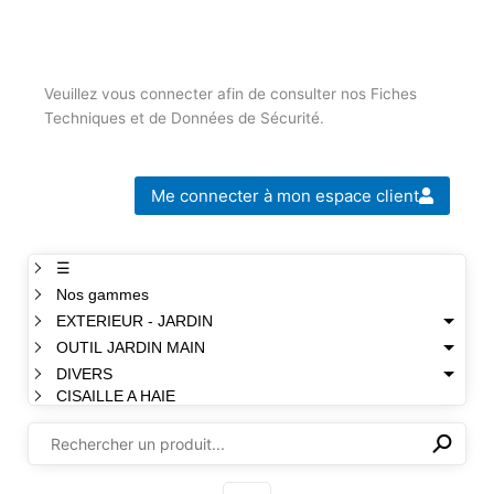
Veuillez vous connecter afin de consulter nos Fiches
Techniques et de Données de Sécurité.
Me connecter à mon espace client
☰
Nos gammes
EXTERIEUR - JARDIN
OUTIL JARDIN MAIN
DIVERS
CISAILLE A HAIE
⚲
✕