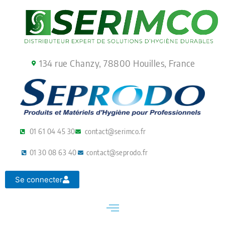
Aller
au
contenu
134 rue Chanzy, 78800 Houilles, France
01 61 04 45 30
contact@serimco.fr
01 30 08 63 40
contact@seprodo.fr
Se connecter