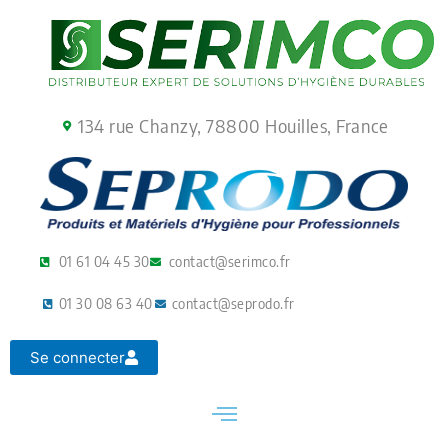
Aller
au
contenu
134 rue Chanzy, 78800 Houilles, France
01 61 04 45 30
contact@serimco.fr
01 30 08 63 40
contact@seprodo.fr
Se connecter