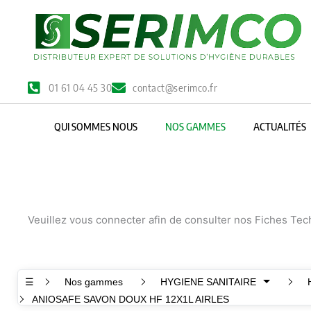
Aller
au
contenu
01 61 04 45 30
contact@serimco.fr
QUI SOMMES NOUS
NOS GAMMES
ACTUALITÉS
Veuillez vous connecter afin de consulter nos Fiches Te
☰
Nos gammes
HYGIENE SANITAIRE
ANIOSAFE SAVON DOUX HF 12X1L AIRLES