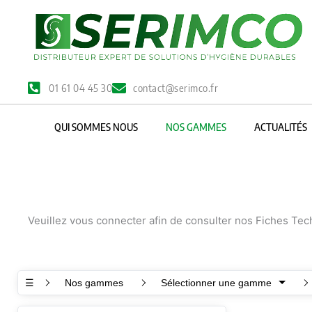
Aller
au
contenu
01 61 04 45 30
contact@serimco.fr
QUI SOMMES NOUS
NOS GAMMES
ACTUALITÉS
Veuillez vous connecter afin de consulter nos Fiches Te
☰
Nos gammes
Sélectionner une gamme