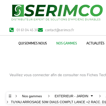
Aller
au
contenu
01 61 04 45 30
contact@serimco.fr
QUI SOMMES NOUS
NOS GAMMES
ACTUALITÉS
Veuillez vous connecter afin de consulter nos Fiches Te
☰
Nos gammes
EXTERIEUR - JARDIN
TUYAU ARROSAGE 50M DIA15 COMPLT LANCE +2 RACC. D1