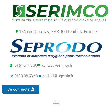
Aller
au
contenu
134 rue Chanzy, 78800 Houilles, France
01 61 04 45 30
contact@serimco.fr
01 30 08 63 40
contact@seprodo.fr
Se connecter