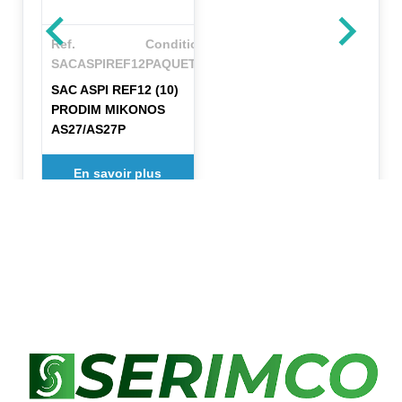
Ref.
Conditionnement
SACASPIREF12
PAQUET(S)
SAC ASPI REF12 (10)
PRODIM MIKONOS
AS27/AS27P
En savoir plus
✕