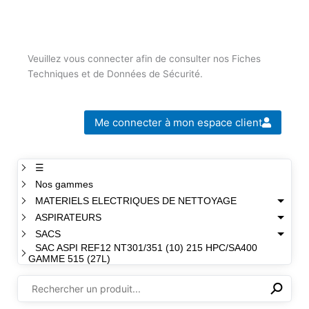
Veuillez vous connecter afin de consulter nos Fiches
Techniques et de Données de Sécurité.
Me connecter à mon espace client
☰
Nos gammes
MATERIELS ELECTRIQUES DE NETTOYAGE
ASPIRATEURS
SACS
SAC ASPI REF12 NT301/351 (10) 215 HPC/SA400
GAMME 515 (27L)
⚲
✕