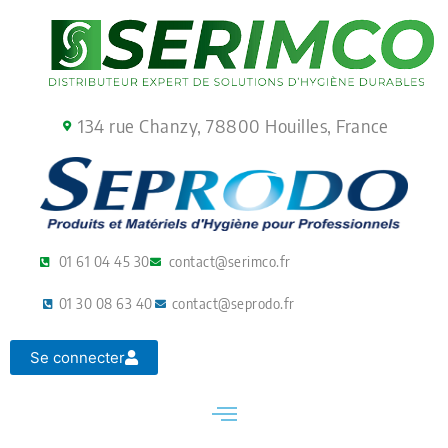
Aller
au
contenu
134 rue Chanzy, 78800 Houilles, France
01 61 04 45 30
contact@serimco.fr
01 30 08 63 40
contact@seprodo.fr
Se connecter