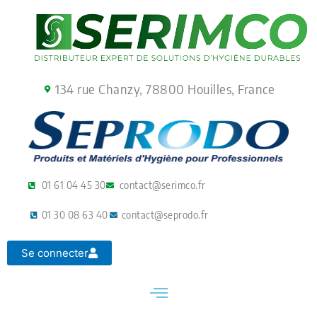
Aller
au
contenu
134 rue Chanzy, 78800 Houilles, France
01 61 04 45 30
contact@serimco.fr
01 30 08 63 40
contact@seprodo.fr
Se connecter