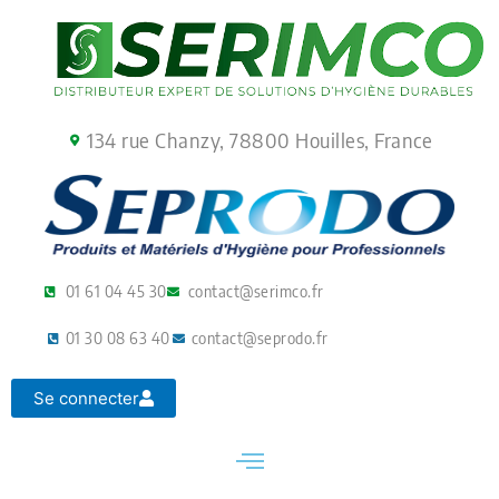
Aller
au
contenu
134 rue Chanzy, 78800 Houilles, France
01 61 04 45 30
contact@serimco.fr
01 30 08 63 40
contact@seprodo.fr
Se connecter