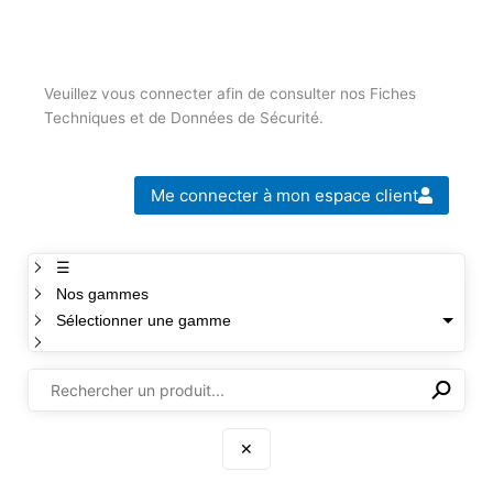
Veuillez vous connecter afin de consulter nos Fiches
Techniques et de Données de Sécurité.
Me connecter à mon espace client
☰
Nos gammes
Sélectionner une gamme
⚲
✕
✕