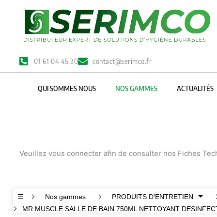
Aller
au
contenu
01 61 04 45 30
contact@serimco.fr
QUI SOMMES NOUS
NOS GAMMES
ACTUALITÉS
Veuillez vous connecter afin de consulter nos Fiches Te
☰
Nos gammes
PRODUITS D'ENTRETIEN
MR MUSCLE SALLE DE BAIN 750ML NETTOYANT DESINFEC