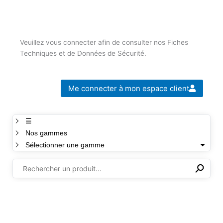
Veuillez vous connecter afin de consulter nos Fiches
Techniques et de Données de Sécurité.
Me connecter à mon espace client
☰
Nos gammes
Sélectionner une gamme
⚲
✕
Il n'y a aucun produit dans cette sélection