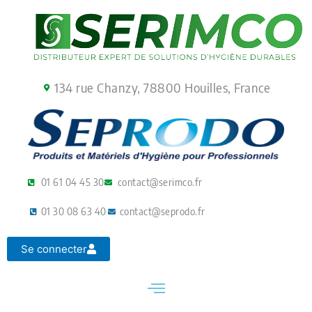
Aller
au
contenu
134 rue Chanzy, 78800 Houilles, France
01 61 04 45 30
contact@serimco.fr
01 30 08 63 40
contact@seprodo.fr
Se connecter