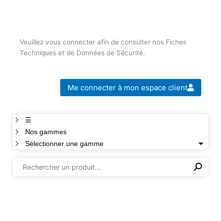
Veuillez vous connecter afin de consulter nos Fiches
Techniques et de Données de Sécurité.
Me connecter à mon espace client
☰
Nos gammes
Sélectionner une gamme
⚲
✕
Il n'y a aucun produit dans cette sélection