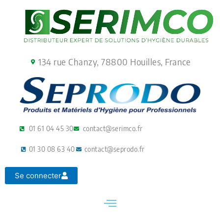
Aller
au
contenu
134 rue Chanzy, 78800 Houilles, France
01 61 04 45 30
contact@serimco.fr
01 30 08 63 40
contact@seprodo.fr
Se connecter