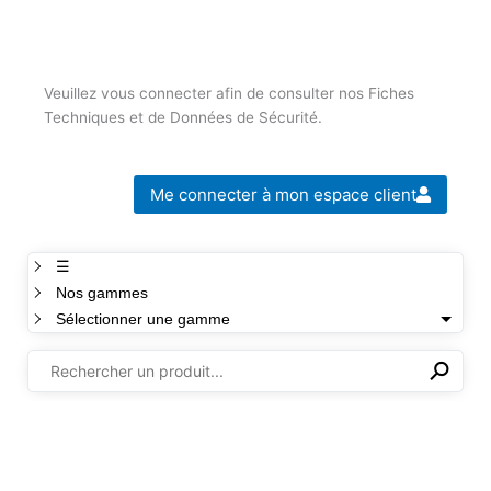
Veuillez vous connecter afin de consulter nos Fiches
Techniques et de Données de Sécurité.
Me connecter à mon espace client
☰
Nos gammes
Sélectionner une gamme
⚲
✕
Il n'y a aucun produit dans cette sélection