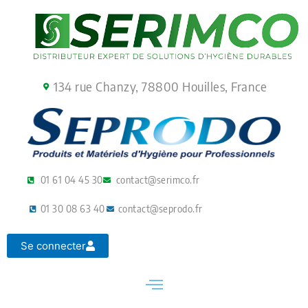
Aller
au
contenu
134 rue Chanzy, 78800 Houilles, France
01 61 04 45 30
contact@serimco.fr
01 30 08 63 40
contact@seprodo.fr
Se connecter