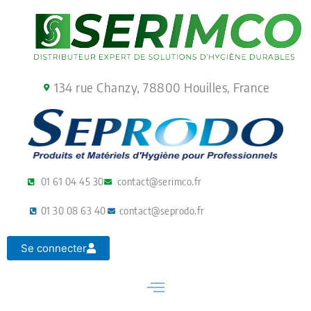
Aller
au
contenu
134 rue Chanzy, 78800 Houilles, France
01 61 04 45 30
contact@serimco.fr
01 30 08 63 40
contact@seprodo.fr
Se connecter