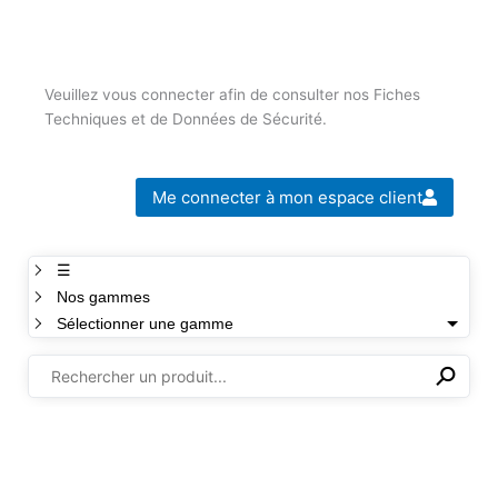
Veuillez vous connecter afin de consulter nos Fiches
Techniques et de Données de Sécurité.
Me connecter à mon espace client
☰
Nos gammes
Sélectionner une gamme
⚲
✕
Il n'y a aucun produit dans cette sélection