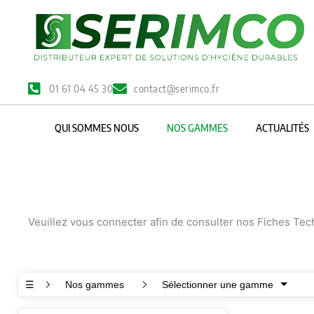
Aller
au
contenu
01 61 04 45 30
contact@serimco.fr
QUI SOMMES NOUS
NOS GAMMES
ACTUALITÉS
Veuillez vous connecter afin de consulter nos Fiches Te
☰
Nos gammes
Sélectionner une gamme