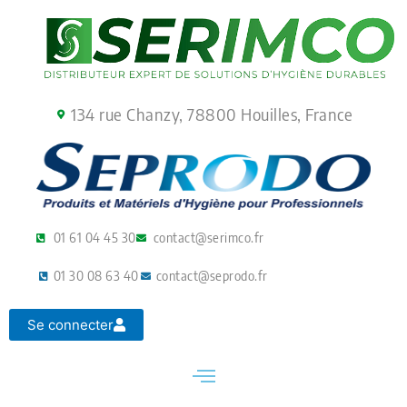
Aller
au
contenu
134 rue Chanzy, 78800 Houilles, France
01 61 04 45 30
contact@serimco.fr
01 30 08 63 40
contact@seprodo.fr
Se connecter