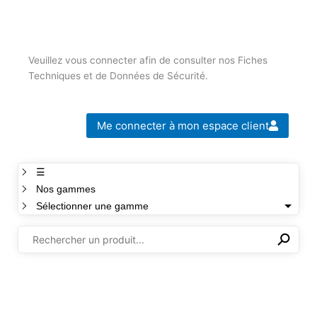
Veuillez vous connecter afin de consulter nos Fiches
Techniques et de Données de Sécurité.
Me connecter à mon espace client
☰
Nos gammes
Sélectionner une gamme
⚲
✕
Il n'y a aucun produit dans cette sélection