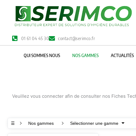
Aller
au
contenu
01 61 04 45 30
contact@serimco.fr
QUI SOMMES NOUS
NOS GAMMES
ACTUALITÉS
Veuillez vous connecter afin de consulter nos Fiches Te
☰
Nos gammes
Sélectionner une gamme