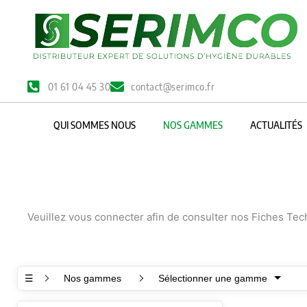
Aller
au
contenu
01 61 04 45 30
contact@serimco.fr
QUI SOMMES NOUS
NOS GAMMES
ACTUALITÉS
Veuillez vous connecter afin de consulter nos Fiches Te
☰
Nos gammes
Sélectionner une gamme