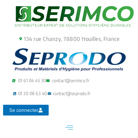
Aller
au
contenu
134 rue Chanzy, 78800 Houilles, France
01 61 04 45 30
contact@serimco.fr
01 30 08 63 40
contact@seprodo.fr
Se connecter