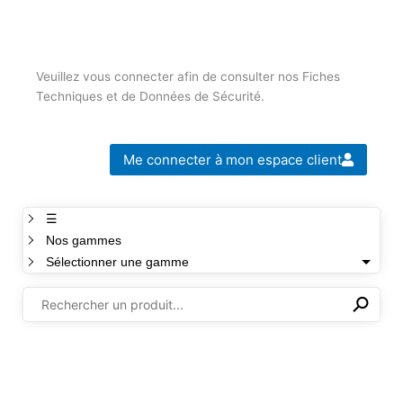
Veuillez vous connecter afin de consulter nos Fiches
Techniques et de Données de Sécurité.
Me connecter à mon espace client
☰
Nos gammes
Sélectionner une gamme
⚲
✕
Il n'y a aucun produit dans cette sélection