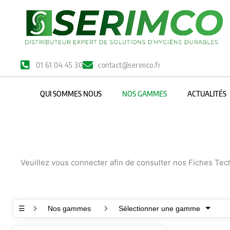
Aller
au
contenu
01 61 04 45 30
contact@serimco.fr
QUI SOMMES NOUS
NOS GAMMES
ACTUALITÉS
Veuillez vous connecter afin de consulter nos Fiches Te
☰
Nos gammes
Sélectionner une gamme