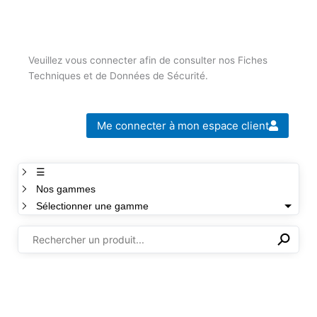
Veuillez vous connecter afin de consulter nos Fiches
Techniques et de Données de Sécurité.
Me connecter à mon espace client
☰
Nos gammes
Sélectionner une gamme
⚲
✕
Il n'y a aucun produit dans cette sélection