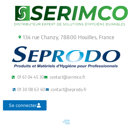
Aller
au
contenu
134 rue Chanzy, 78800 Houilles, France
01 61 04 45 30
contact@serimco.fr
01 30 08 63 40
contact@seprodo.fr
Se connecter