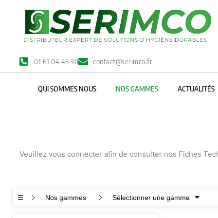
Aller
au
contenu
01 61 04 45 30
contact@serimco.fr
QUI SOMMES NOUS
NOS GAMMES
ACTUALITÉS
Veuillez vous connecter afin de consulter nos Fiches Te
☰
Nos gammes
Sélectionner une gamme