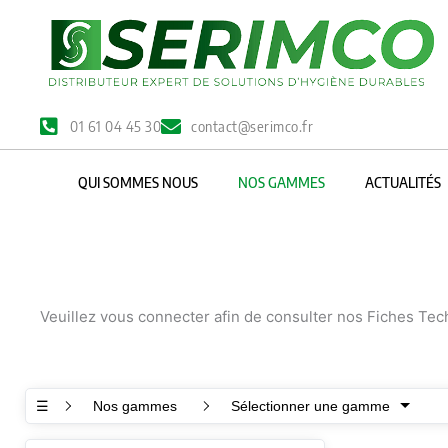
Aller
au
contenu
01 61 04 45 30
contact@serimco.fr
QUI SOMMES NOUS
NOS GAMMES
ACTUALITÉS
Veuillez vous connecter afin de consulter nos Fiches Te
☰
Nos gammes
Sélectionner une gamme