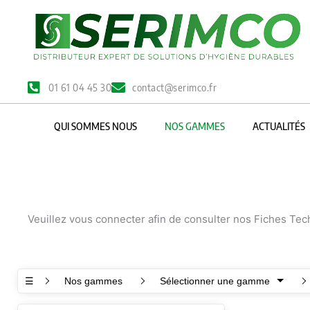
Aller
au
contenu
01 61 04 45 30
contact@serimco.fr
QUI SOMMES NOUS
NOS GAMMES
ACTUALITÉS
Veuillez vous connecter afin de consulter nos Fiches Te
☰
Nos gammes
Sélectionner une gamme