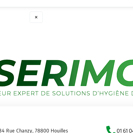
✕
01 61 0
34 Rue Chanzy, 78800 Houilles