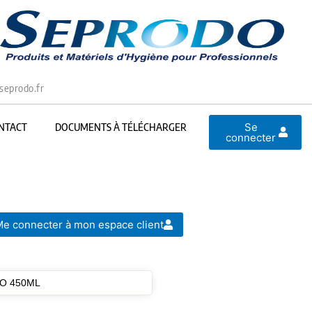
seprodo.fr
Se
NTACT
DOCUMENTS À TÉLÉCHARGER
connecter
e connecter à mon espace client
O 450ML