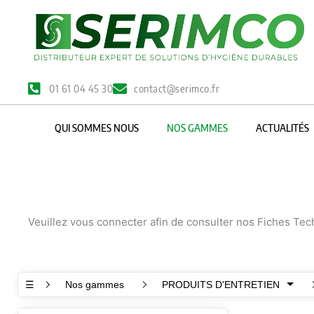
Aller
au
contenu
01 61 04 45 30
contact@serimco.fr
QUI SOMMES NOUS
NOS GAMMES
ACTUALITÉS
Veuillez vous connecter afin de consulter nos Fiches Te
☰
Nos gammes
PRODUITS D'ENTRETIEN