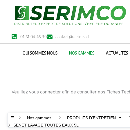
Aller
au
contenu
01 61 04 45 30
contact@serimco.fr
QUI SOMMES NOUS
NOS GAMMES
ACTUALITÉS
Veuillez vous connecter afin de consulter nos Fiches Te
☰
Nos gammes
PRODUITS D'ENTRETIEN
SENET LAVAGE TOUTES EAUX 5L