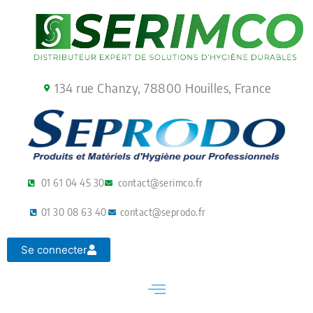
Aller
au
contenu
134 rue Chanzy, 78800 Houilles, France
01 61 04 45 30
contact@serimco.fr
01 30 08 63 40
contact@seprodo.fr
Se connecter