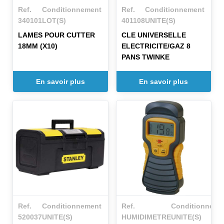
Ref.
Conditionnement
Ref.
Conditionnement
340101
LOT(S)
401108
UNITE(S)
LAMES POUR CUTTER
CLE UNIVERSELLE
18MM (X10)
ELECTRICITE/GAZ 8
PANS TWINKE
En savoir plus
En savoir plus
Ref.
Conditionnement
Ref.
Conditionneme
520037
UNITE(S)
HUMIDIMETRE
UNITE(S)