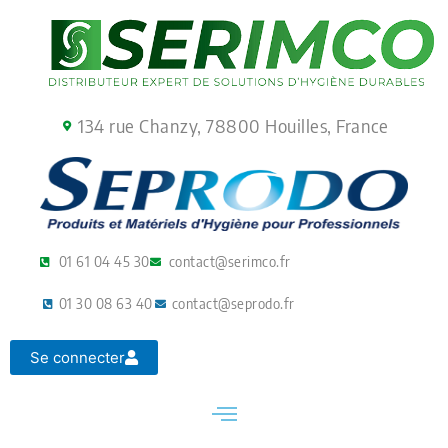
Aller
au
contenu
134 rue Chanzy, 78800 Houilles, France
01 61 04 45 30
contact@serimco.fr
01 30 08 63 40
contact@seprodo.fr
Se connecter