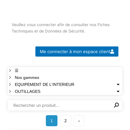
Veuillez vous connecter afin de consulter nos Fiches
Techniques et de Données de Sécurité.
Me connecter à mon espace client
☰
Nos gammes
EQUIPEMENT DE L'INTERIEUR
OUTILLAGES
⚲
✕
1
2
›