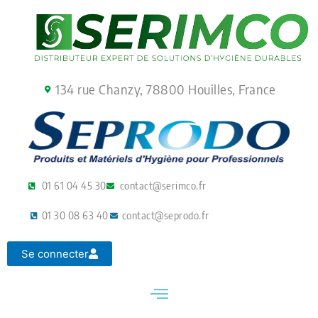
Aller
au
contenu
134 rue Chanzy, 78800 Houilles, France
01 61 04 45 30
contact@serimco.fr
01 30 08 63 40
contact@seprodo.fr
Se connecter