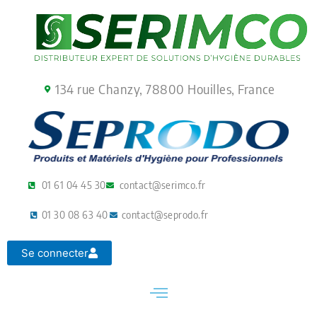
Aller
au
contenu
134 rue Chanzy, 78800 Houilles, France
01 61 04 45 30
contact@serimco.fr
01 30 08 63 40
contact@seprodo.fr
Se connecter