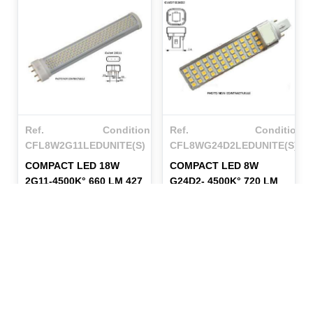
Ref.
Conditionnement
Ref.
Conditionn
CFL8W2G11LED
UNITE(S)
CFL8WG24D2LED
UNITE(S)
COMPACT LED 18W
COMPACT LED 8W
2G11-4500K° 660 LM 427
G24D2- 4500K° 720 LM
X 38 X 26MM
40X125MM 50000H
En savoir plus
En savoir plus